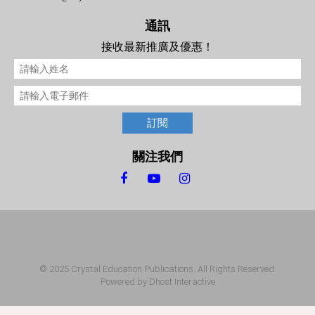
通訊
接收最新推廣及優惠！
訂閱
關注我們
© 2025 Crystal Education Publications. All Rights Reserved.
Powered by
Dhost Interactive