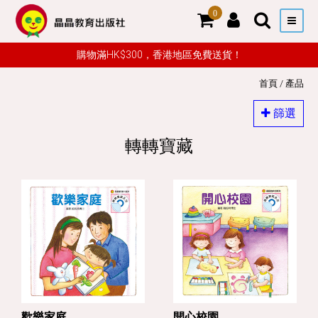
0
購物滿HK$300，香港地區免費送貨！
首頁
/
產品
篩選
轉轉寶藏
歡樂家庭
開心校園