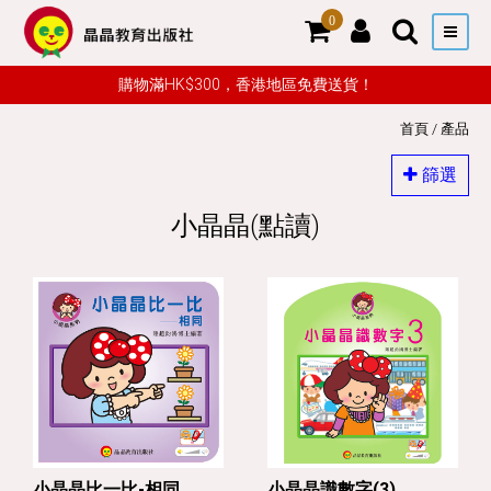
0
購物滿HK$300，香港地區免費送貨！
首頁
/
產品
篩選
小晶晶(點讀)
小晶晶比一比-相同
小晶晶識數字(3)