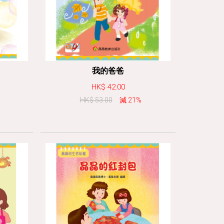
我的爸爸
HK$ 42.00
HK$ 53.00
減 21%