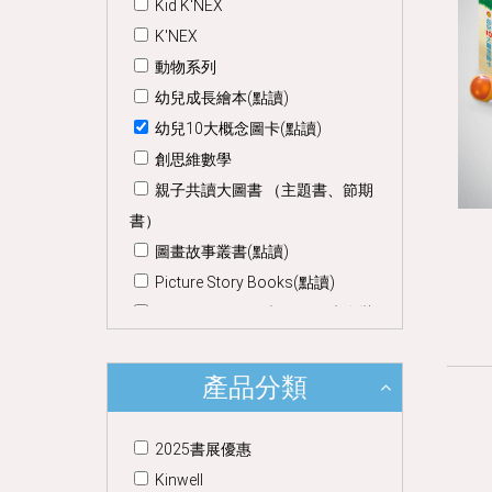
Kid K'NEX
K'NEX
動物系列
幼兒成長繪本(點讀)
幼兒10大概念圖卡(點讀)
創思維數學
親子共讀大圖書 （主題書、節期
書）
圖畫故事叢書(點讀)
Picture Story Books(點讀)
Crystal Readers (Big Book) 套裝
Crystal Readers (Big Book)
磁石遊戲
產品分類
中文品格教育系列(點讀)
幼兒節期書(點讀)
2025書展優惠
晶晶愛探索(點讀)
Kinwell