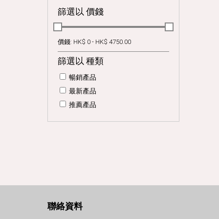
Simple English Series(點讀)
參考書
篩選以 價錢
Nursery Rhymes(點讀)
新產品
Sing and Learn(點讀)
遊戲書
價錢: HK$
0
- HK$
4750.00
Rainbow Cartoons(點讀)
作業
Board Book
篩選以 種類
手偶
Cloth Book
暢銷產品
聽聽說說學普通話(點讀)
最新產品
暑期記趣
推薦產品
我愛寫字
Learning Numbers
Fun with Dots
音樂教材
電子點讀筆
幼兒10大主題海報
文具
聯絡資料
我會看時鐘