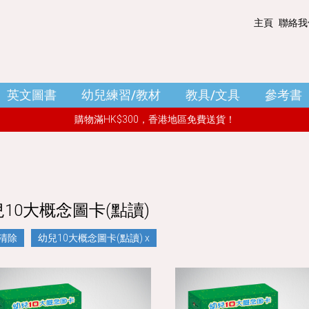
主頁
聯絡我
購物籃 - (0)
清空購物車
英文圖書
幼兒練習/教材
教具/文具
參考書
小結
: HK$ 0.00
購物滿HK$300，香港地區免費送貨！
10大概念圖卡(點讀)
清除
幼兒10大概念圖卡(點讀)
x