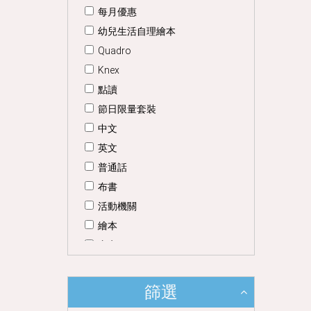
晶晶的生活記趣(點讀)
每月優惠
晶晶遊記(點讀)
幼兒生活自理繪本
寶寶的書(點讀)
Quadro
小晶晶(點讀)
Knex
圖畫兒童詩(點讀)
點讀
生活故事(點讀)
節日限量套裝
幼兒識字(點讀)
中文
晶晶的書
英文
小糊塗
普通話
小小科學家
布書
小小音樂家
活動機關
轉轉寶藏
繪本
晶晶生活智慧叢書
寫字
音樂圖書
音樂
Christian Books for Children(點
數學
篩選
讀)
宗教