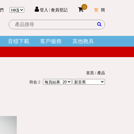
0
們
登入
|
會員登記
繁
簡
 件
音檔下載
客戶服務
其他教具
結帳
首頁
/
產品
符合:2