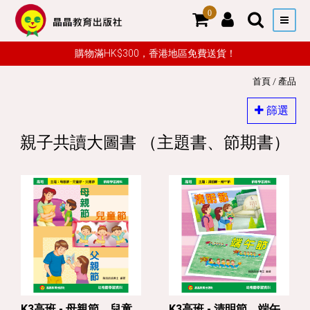
0
購物滿HK$300，香港地區免費送貨！
首頁
/
產品
篩選
親子共讀大圖書 （主題書、節期書）
K3高班 - 母親節、兒童
K3高班 - 清明節、端午