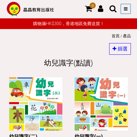
0
購物滿HK$300，香港地區免費送貨！
首頁
/
產品
篩選
幼兒識字(點讀)
幼兒識字(二)
幼兒識字(一)